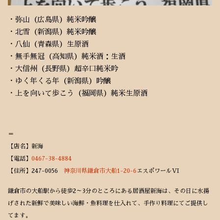
・弥山（広島県）純米吟醸
・北雪（新潟県）純米吟醸
・八仙（青森県）生原酒
・無手無冠（高知県）純米酒：生酒
・大信州（長野県）超辛口純米吟
・ゆく年くる年（新潟県）吟醸
・上を向いて歩こう（福岡県）純米生原酒
＝
【店名】新海
【電話】
0467-38-4884
【住所】247-0056
神奈川県鎌倉市大船1-20-6
エスポワールVI
鎌倉市の大船駅から徒歩2～3分のところにある居酒屋新海は、その日に水揚
げされた新鮮で美味しい海鮮・魚料理を仕入れて、手作り料理にてご提供し
てます。