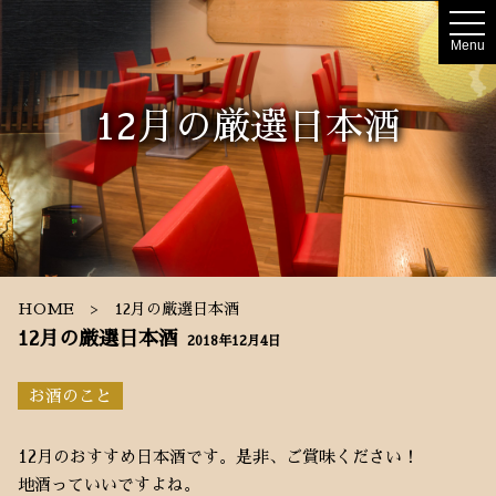
t
o
Menu
g
g
l
e
12月の厳選日本酒
n
a
v
i
g
a
t
i
o
n
HOME
12月の厳選日本酒
12月の厳選日本酒
2018年12月4日
お酒のこと
12月のおすすめ日本酒です。是非、ご賞味ください！
地酒っていいですよね。