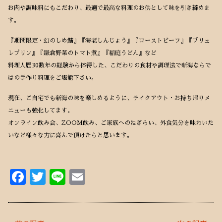
お肉や調味料にもこだわり、最適で最高な料理のお供として味を引き締めま
す。
『期間限定・幻のしめ鯖』『海老しんじょう』『ローストビーフ』『ブリュ
レプリン』『鎌倉野菜のトマト煮』『稲庭うどん』など
料理人歴30数年の経験から体得した、こだわりの食材や調理法で新海ならで
はの手作り料理をご堪能下さい。
現在、ご自宅でも新海の味を楽しめるように、テイクアウト・お持ち帰りメ
ニューも強化してます。
オンライン飲み会、ZOOM飲み、ご家族へのねぎらい、外食気分を味わいた
いなど様々な方に喜んで頂けたらと思います。
F
T
Li
E
ac
w
n
m
e
it
e
ai