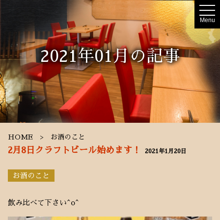
t
o
Menu
g
g
l
e
2021年01月の記事
n
a
v
i
g
a
t
i
o
n
HOME
お酒のこと
2月8日クラフトビール始めます！
2021年1月20日
お酒のこと
飲み比べて下さい^o^