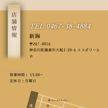
2019年3月
(1)
2019年2月
(3)
2018年12月
(1)
TEL 0467-38-4884
2018年10月
(1)
2018年8月
(1)
新海
2018年7月
(1)
〒247-0056
2018年6月
(1)
神奈川県鎌倉市大船1-20-6 エスポワール
2018年5月
(2)
Ⅵ
2018年4月
(1)
2017年8月
(1)
営業時間： 15:00～
定休日：月曜日