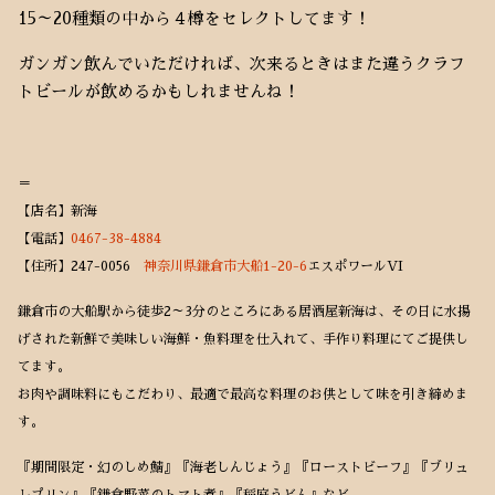
15～20種類の中から４樽をセレクトしてます！
ガンガン飲んでいただければ、次来るときはまた違うクラフ
トビールが飲めるかもしれませんね！
＝
【店名】新海
【電話】
0467-38-4884
【住所】247-0056
神奈川県鎌倉市大船1-20-6
エスポワールVI
鎌倉市の大船駅から徒歩2～3分のところにある居酒屋新海は、その日に水揚
げされた新鮮で美味しい海鮮・魚料理を仕入れて、手作り料理にてご提供し
てます。
お肉や調味料にもこだわり、最適で最高な料理のお供として味を引き締めま
す。
『期間限定・幻のしめ鯖』『海老しんじょう』『ローストビーフ』『ブリュ