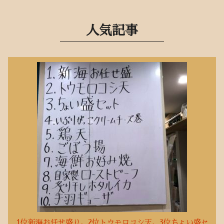
人気記事
1位新海お任せ盛り、2位トウモロコシ天、3位ちょい盛セ