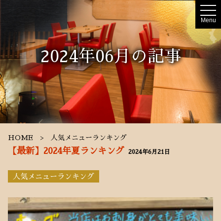
t
o
Menu
g
g
l
e
2024年06月の記事
n
a
v
i
g
a
t
i
o
n
HOME
人気メニューランキング
【最新】2024年夏ランキング
2024年6月21日
人気メニューランキング