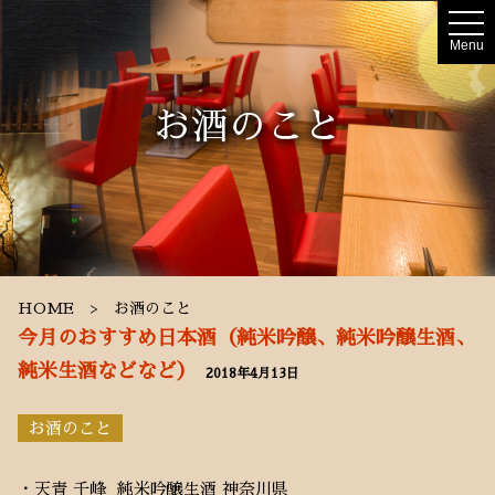
t
o
Menu
g
g
l
e
お酒のこと
n
a
v
i
g
a
t
i
o
n
HOME
お酒のこと
今月のおすすめ日本酒（純米吟醸、純米吟醸生酒、
純米生酒などなど）
2018年4月13日
お酒のこと
・天青 千峰 純米吟醸生酒 神奈川県