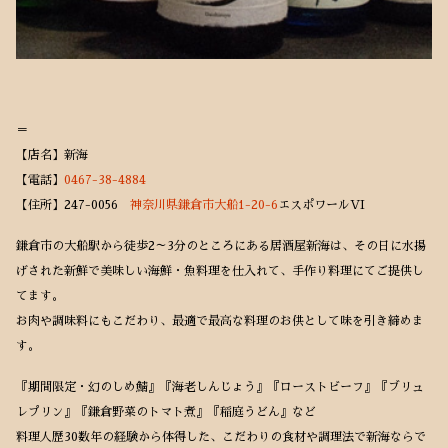
＝
【店名】新海
【電話】
0467-38-4884
【住所】247-0056
神奈川県鎌倉市大船1-20-6
エスポワールVI
鎌倉市の大船駅から徒歩2～3分のところにある居酒屋新海は、その日に水揚
げされた新鮮で美味しい海鮮・魚料理を仕入れて、手作り料理にてご提供し
てます。
お肉や調味料にもこだわり、最適で最高な料理のお供として味を引き締めま
す。
『期間限定・幻のしめ鯖』『海老しんじょう』『ローストビーフ』『ブリュ
レプリン』『鎌倉野菜のトマト煮』『稲庭うどん』など
料理人歴30数年の経験から体得した、こだわりの食材や調理法で新海ならで