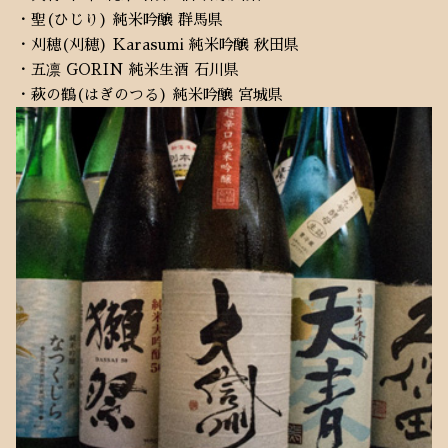
・聖(ひじり) 純米吟醸 群馬県
・刈穂(刈穂) Karasumi 純米吟醸 秋田県
・五凛 GORIN 純米生酒 石川県
・萩の鶴(はぎのつる) 純米吟醸 宮城県