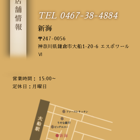
2018年12月
(1)
TEL 0467-38-4884
2018年10月
(1)
2018年8月
(1)
新海
2018年7月
(1)
〒247-0056
2018年6月
(1)
神奈川県鎌倉市大船1-20-6 エスポワール
2018年5月
(2)
Ⅵ
2018年4月
(1)
2017年8月
(1)
営業時間： 15:00～
定休日：月曜日