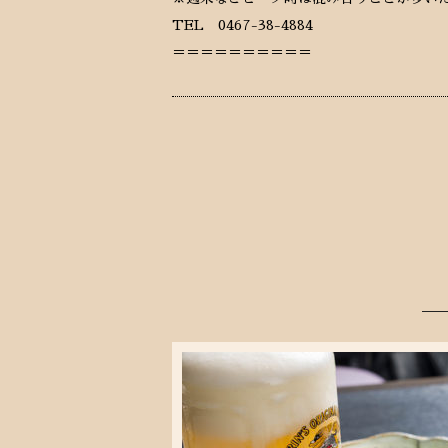
TEL 0467-38-4884
＝＝＝＝＝＝＝＝＝＝