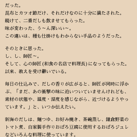
だった。
昆布とカツオ節だけ、それだけなのに十分に満たされた。
続けて、二番だしも飲ませてもらった。
味が変わった、う～ん深いい～。
この違いは、種も仕掛けもわからない手品のようだった。
そのときに思った。
し、し、師匠～。
そして、心の師匠(和食の名店で料理長)になってもらった。
以来、教えを受け継いでいる。
毎日の仕込みで、だしの香りが広がると、師匠が同時に浮か
ぶ、「まだ、あの衝撃の味に追いついていませんけれども、
素材の状態や、温度・湿度を感じながら、近づけるようやっ
ています。」と、いつか伝えたい。
新海のだしは、麺つゆ、お好み焼き、茶碗蒸し、鎌倉野菜の
トマト煮、自家製手作りおぼろ豆腐に使用するおぼろジュレ
などいろんな料理に使っています。