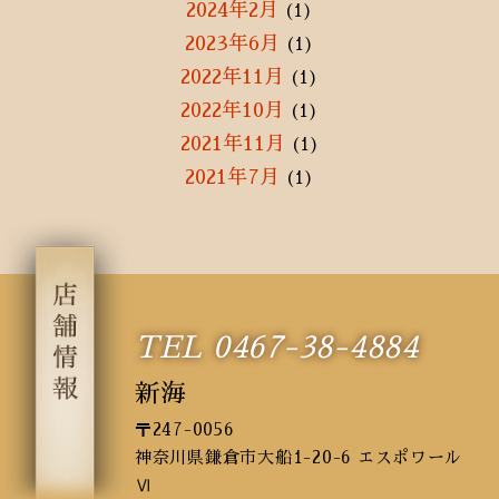
2024年2月
(1)
2023年6月
(1)
2022年11月
(1)
2022年10月
(1)
2021年11月
(1)
2021年7月
(1)
2021年5月
(2)
2021年3月
(1)
2021年1月
(3)
2020年12月
(3)
TEL 0467-38-4884
2020年11月
(1)
2020年9月
(2)
新海
2020年8月
(2)
〒247-0056
2020年7月
(3)
神奈川県鎌倉市大船1-20-6 エスポワール
2020年6月
(10)
Ⅵ