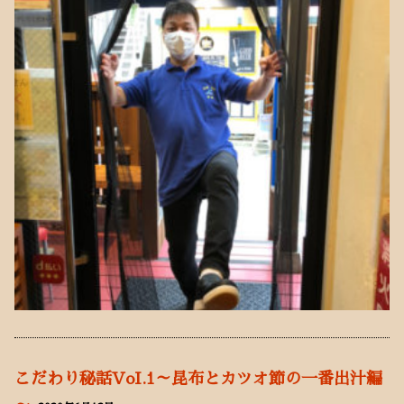
こだわり秘話VoI.1～昆布とカツオ節の一番出汁編