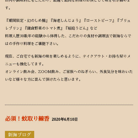
お肉や調味料にもこだわり、最適で最高な料理のお供として味を引き締めま
す。
『期間限定・幻のしめ鯖』『海老しんじょう』『ローストビーフ』『ブリュ
レプリン』『鎌倉野菜のトマト煮』『稲庭うどん』など
料理人歴30数年の経験から体得した、こだわりの食材や調理法で新海ならで
はの手作り料理をご堪能下さい。
現在、ご自宅でも新海の味を楽しめるように、テイクアウト・お持ち帰りメ
ニューも強化してます。
オンライン飲み会、ZOOM飲み、ご家族へのねぎらい、外食気分を味わいた
いなど様々な方に喜んで頂けたらと思います。
必須！蚊取り線香
2020年6月10日
新海ブログ