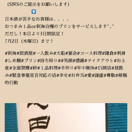
（SNSのご提示をお願いします）
日本酒が苦手なお客様は、、、、
おつまみ１品or新海自慢のプリンをサービスします^_^
だだし！本日より3日間限定！
7月2日（木曜日）まで！
#新海#居酒屋#一人飲み#大船#宴会#コース料理#鎌倉#刺身
#しめ鯖#プリン#持ち帰り##笑顔#感謝#テイクアウト#お土
産#全面禁煙#絆#１品料理#手作り#年中無休#15開店#昼飲
み#緊急事態宣言対応の店#幸せ#お弁当#愛#謙虚#尊敬#積極
的行動