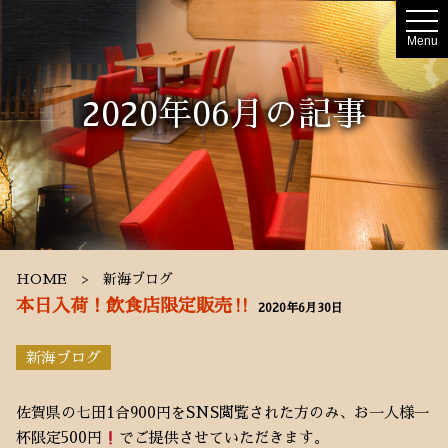
t
o
Menu
g
g
l
e
2020年06月の記事
n
a
v
i
g
a
t
i
o
n
HOME
新海ブログ
本日入荷！飲食店限定販売‼︎
2020年6月30日
新海ブログ
佐賀県の七田1合900円をSNS閲覧された方のみ、お一人様一
杯限定500円
でご提供させていただきます。