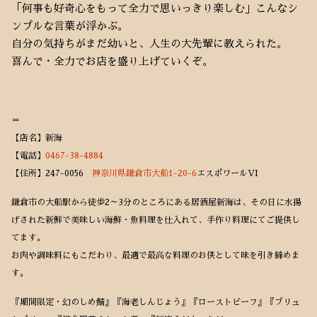
「何事も好奇心をもって全力で思いっきり楽しむ」こんなシ
ンプルな言葉が浮かぶ。
自分の気持ちがまだ幼いと、人生の大先輩に教えられた。
喜んで・全力でお店を盛り上げていくぞ。
＝
【店名】新海
【電話】
0467-38-4884
【住所】247-0056
神奈川県鎌倉市大船1-20-6
エスポワールVI
鎌倉市の大船駅から徒歩2～3分のところにある居酒屋新海は、その日に水揚
げされた新鮮で美味しい海鮮・魚料理を仕入れて、手作り料理にてご提供し
てます。
お肉や調味料にもこだわり、最適で最高な料理のお供として味を引き締めま
す。
『期間限定・幻のしめ鯖』『海老しんじょう』『ローストビーフ』『ブリュ