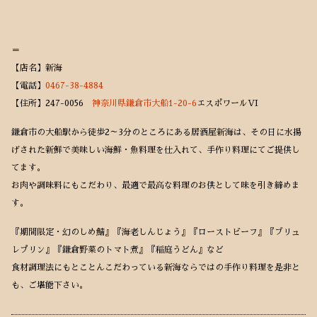
＝
【店名】新海
【電話】
0467-38-4884
【住所】247-0056
神奈川県鎌倉市大船1-20-6
エスポワールVI
鎌倉市の大船駅から徒歩2～3分のところにある居酒屋新海は、その日に水揚
げされた新鮮で美味しい海鮮・魚料理を仕入れて、手作り料理にてご提供し
てます。
お肉や調味料にもこだわり、最適で最高な料理のお供として味を引き締めま
す。
『期間限定・幻のしめ鯖』『海老しんじょう』『ローストビーフ』『ブリュ
レプリン』『鎌倉野菜のトマト煮』『稲庭うどん』など
食材調理法にもとことんこだわっている新海ならではの手作り料理を是非と
も、ご堪能下さい。