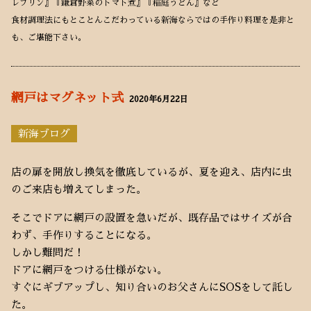
レプリン』『鎌倉野菜のトマト煮』『稲庭うどん』など
食材調理法にもとことんこだわっている新海ならではの手作り料理を是非と
も、ご堪能下さい。
網戸はマグネット式
2020年6月22日
新海ブログ
店の扉を開放し換気を徹底しているが、夏を迎え、店内に虫
のご来店も増えてしまった。
そこでドアに網戸の設置を急いだが、既存品ではサイズが合
わず、手作りすることになる。
しかし難問だ！
ドアに網戸をつける仕様がない。
すぐにギブアップし、知り合いのお父さんにSOSをして託し
た。