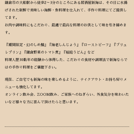
鎌倉市の大船駅から徒歩2～3分のところにある居酒屋新海は、その日に水揚
げされた新鮮で美味しい海鮮・魚料理を仕入れて、手作り料理にてご提供し
てます。
お肉や調味料にもこだわり、最適で最高な料理のお供として味を引き締めま
す。
『期間限定・幻のしめ鯖』『海老しんじょう』『ローストビーフ』『ブリュ
レプリン』『鎌倉野菜のトマト煮』『稲庭うどん』など
料理人歴30数年の経験から体得した、こだわりの食材や調理法で新海ならで
はの手作り料理をご堪能下さい。
現在、ご自宅でも新海の味を楽しめるように、テイクアウト・お持ち帰りメ
ニューも強化してます。
オンライン飲み会、ZOOM飲み、ご家族へのねぎらい、外食気分を味わいた
いなど様々な方に喜んで頂けたらと思います。