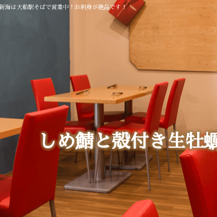
 新海は大船駅そばで営業中！お刺身が絶品です！
しめ鯖と殻付き生牡