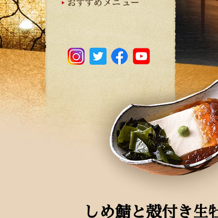
しめ鯖と殻付き生