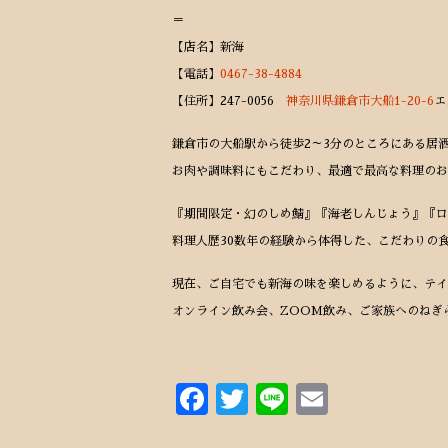
＝
【店名】新海
【電話】
0467-38-4884
【住所】247-0056
神奈川県鎌倉市大船1-20-6
エ
鎌倉市の大船駅から徒歩2～3分のところにある居
お肉や調味料にもこだわり、最適で最高な料理のお
『期間限定・幻のしめ鯖』『海老しんじょう』『ロ
料理人歴30数年の経験から体得した、こだわりの
現在、ご自宅でも新海の味を楽しめるように、テイ
オンライン飲み会、ZOOM飲み、ご家族へのねぎ
F
T
Li
E
ac
w
n
m