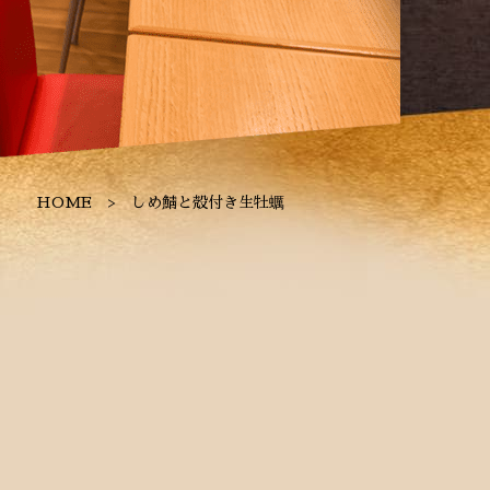
HOME
しめ鯖と殻付き生牡蠣