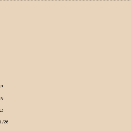
13
19
13
1/28