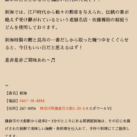
新海では、江戸時代から数々の勲章を与えられ、伝統の業が
絶えず受け継がれているという老舗名店・佐藤養助の稲庭う
どんを使用しております。
新海特製の鰹と昆布の一番だしから取った麺つゆをくぐらせ
ると、今日もいい日だと思えるはず！
是非是非ご賞味あれ～♬
＝
【店名】新海
【電話】
0467-38-4884
【住所】247-0056
神奈川県鎌倉市大船1-20-6
エスポワールVI
鎌倉市の大船駅から徒歩2～3分のところにある居酒屋新海は、その日に水揚
げされた新鮮で美味しい海鮮・魚料理を仕入れて、手作り料理にてご提供し
てます。