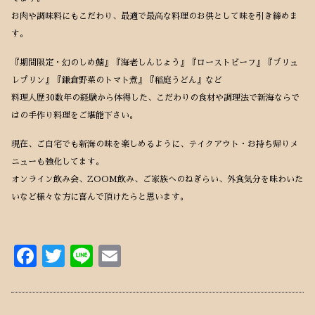
お肉や調味料にもこだわり、最適で最高な料理のお供として味を引き締めま
す。
『期間限定・幻のしめ鯖』『海老しんじょう』『ローストビーフ』『ブリュ
レプリン』『鎌倉野菜のトマト煮』『稲庭うどん』など
料理人歴30数年の経験から体得した、こだわりの食材や調理法で新海ならで
はの手作り料理をご堪能下さい。
現在、ご自宅でも新海の味を楽しめるように、テイクアウト・お持ち帰りメ
ニューも強化してます。
オンライン飲み会、ZOOM飲み、ご家族へのねぎらい、外食気分を味わいた
いなど様々な方に喜んで頂けたらと思います。
F
T
Li
E
ac
w
n
m
e
it
e
ai