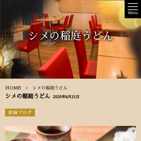
t
o
Menu
g
g
l
e
シメの稲庭うどん
n
a
v
i
g
a
t
i
o
n
HOME
シメの稲庭うどん
シメの稲庭うどん
2020年4月21日
新海ブログ