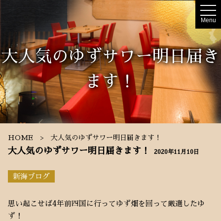
t
o
Menu
g
g
l
e
大人気のゆずサワー明日届き
n
a
v
i
ます！
g
a
t
i
o
n
HOME
大人気のゆずサワー明日届きます！
大人気のゆずサワー明日届きます！
2020年11月10日
新海ブログ
思い起こせば4年前四国に行ってゆず畑を回って厳選したゆ
ず！