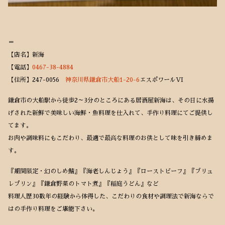
＝
【店名】新海
【電話】
0467-38-4884
【住所】247-0056
神奈川県鎌倉市大船1-20-6
エスポワールVI
鎌倉市の大船駅から徒歩2～3分のところにある居酒屋新海は、その日に水揚
げされた新鮮で美味しい海鮮・魚料理を仕入れて、手作り料理にてご提供し
てます。
お肉や調味料にもこだわり、最適で最高な料理のお供として味を引き締めま
す。
『期間限定・幻のしめ鯖』『海老しんじょう』『ローストビーフ』『ブリュ
レプリン』『鎌倉野菜のトマト煮』『稲庭うどん』など
料理人歴30数年の経験から体得した、こだわりの食材や調理法で新海ならで
はの手作り料理をご堪能下さい。