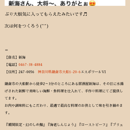
ぶり大根気に入ってもらえたみたいです♬
次は何をつくろう(^^)
＝
【店名】新海
【電話】
0467-38-4884
【住所】247-0056
神奈川県鎌倉市大船1-20-6
エスポワールVI
鎌倉市の大船駅から徒歩2～3分のところにある居酒屋新海は、その日に水揚
げされた新鮮で美味しい海鮮・魚料理を仕入れて、手作り料理にてご提供し
てます。
お肉や調味料にもこだわり、最適で最高な料理のお供として味を引き締めま
す。
『期間限定・幻のしめ鯖』『海老しんじょう』『ローストビーフ』『ブリュ