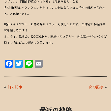
レプリン』『鎌倉野菜のトマト煮』『稲庭うどん』など
食材調理法にもとことんこだわっている新海ならではの手作り料理を是非と
も、ご堪能下さい。
現在テイクアウト・お持ち帰りメニューも強化してます。ご自宅でも新海の
味を楽しめます！
オンライン飲み会、ZOOM飲み、家族へのねぎらい、外食気分を味わうなど
様々な方に喜んで頂けると思います。
F
T
Li
E
ac
w
n
m
e
it
e
ai
b
te
l
«
前の記事
次の記事
»
o
r
o
最近の投稿