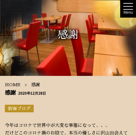
t
o
Menu
g
g
l
e
感謝
n
a
v
i
g
a
t
i
o
n
HOME
感謝
感謝
2020年12月28日
新海ブログ
今年はコロナで世界中が大変な事態になって、、、
だけどこのコロナ禍のお陰で、本当の優しさに沢山出会えて