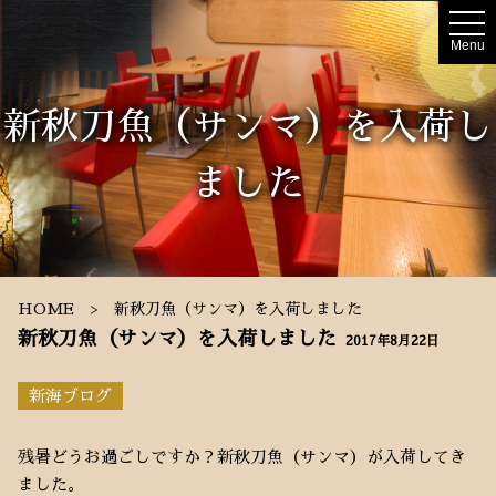
t
o
Menu
g
g
l
e
新秋刀魚（サンマ）を入荷し
n
a
v
i
ました
g
a
t
i
o
n
HOME
新秋刀魚（サンマ）を入荷しました
新秋刀魚（サンマ）を入荷しました
2017年8月22日
新海ブログ
残暑どうお過ごしですか？新秋刀魚（サンマ）が入荷してき
ました。