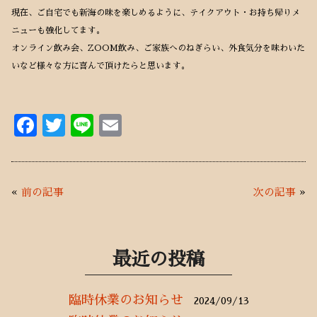
現在、ご自宅でも新海の味を楽しめるように、テイクアウト・お持ち帰りメ
ニューも強化してます。
オンライン飲み会、ZOOM飲み、ご家族へのねぎらい、外食気分を味わいた
いなど様々な方に喜んで頂けたらと思います。
F
T
Li
E
ac
w
n
m
e
it
e
ai
b
te
l
«
前の記事
次の記事
»
o
r
o
k
最近の投稿
臨時休業のお知らせ
2024/09/13