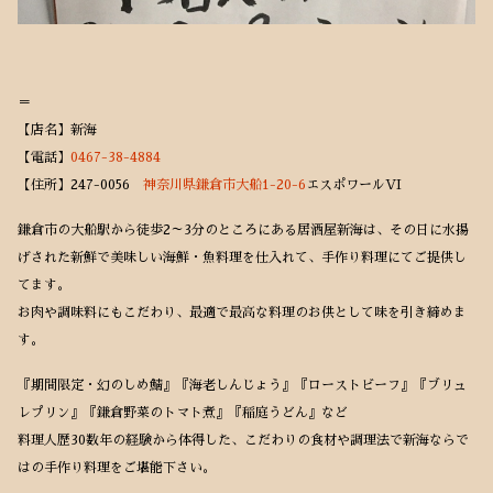
＝
【店名】新海
【電話】
0467-38-4884
【住所】247-0056
神奈川県鎌倉市大船1-20-6
エスポワールVI
鎌倉市の大船駅から徒歩2～3分のところにある居酒屋新海は、その日に水揚
げされた新鮮で美味しい海鮮・魚料理を仕入れて、手作り料理にてご提供し
てます。
お肉や調味料にもこだわり、最適で最高な料理のお供として味を引き締めま
す。
『期間限定・幻のしめ鯖』『海老しんじょう』『ローストビーフ』『ブリュ
レプリン』『鎌倉野菜のトマト煮』『稲庭うどん』など
料理人歴30数年の経験から体得した、こだわりの食材や調理法で新海ならで
はの手作り料理をご堪能下さい。