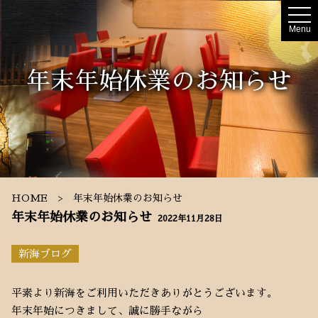
t
o
Menu
g
g
l
e
年末年始休業のお知らせ
n
a
v
i
g
a
t
i
o
n
HOME
年末年始休業のお知らせ
年末年始休業のお知らせ
2022年11月28日
新海ブログ
平素より新海をご利用いただきありがとうございます。
年末年始につきまして、誠に勝手ながら