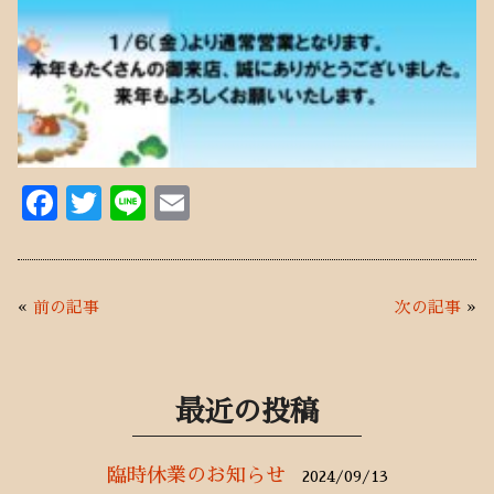
F
T
Li
E
ac
w
n
m
e
it
e
ai
b
te
l
«
前の記事
次の記事
»
o
r
o
k
最近の投稿
臨時休業のお知らせ
2024/09/13